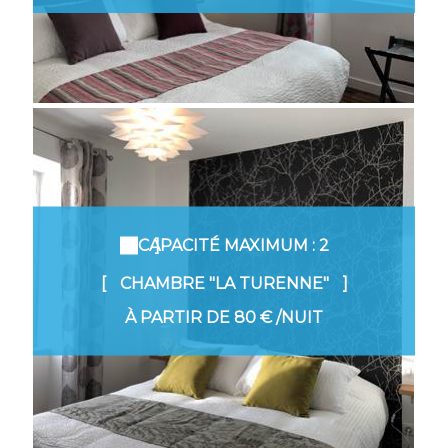
CAPACITÉ MAXIMUM : 2
CHAMBRE "LA TURENNE"
À PARTIR DE
80 €
/NUIT