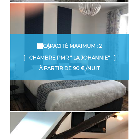
CAPACITÉ MAXIMUM : 2
CHAMBRE PMR " LA JOHANNIE"
À PARTIR DE
90 €
/NUIT