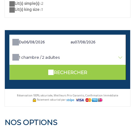
Lit(s) simple(s) :
2
Lit(s) king size :
1
Du
au
1
chambre /
2
adultes
RECHERCHER
Réservation 100% sécurisée, Meilleurs Prix Garantis, Confirmation Immédiate
Paiement sécurisé par
NOS OPTIONS