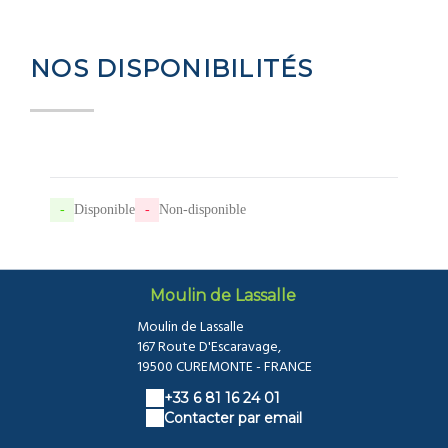
NOS DISPONIBILITÉS
-
Disponible
-
Non-disponible
Moulin de Lassalle
Moulin de Lassalle
167 Route D'Escaravage,
19500 CUREMONTE - FRANCE
+33 6 81 16 24 01
Contacter par email