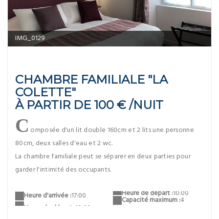
IMG_0129
CHAMBRE FAMILIALE "LA
COLETTE"
À PARTIR DE 100 € /NUIT
C
omposée d'un lit double 160cm et 2 lits une personne
80cm, deux salles d'eau et 2 wc.
La chambre familiale peut se séparer en deux parties pour
garder l'intimité des occupants.
Heure de départ :
10:00
Heure d'arrivée :
17:00
Capacité maximum :
4